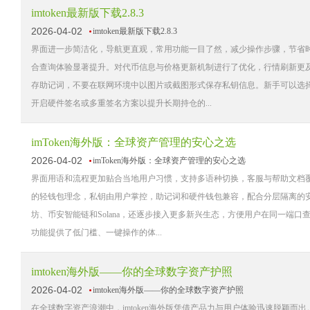
imtoken最新版下载2.8.3
2026-04-02
imtoken最新版下载2.8.3
界面进一步简洁化，导航更直观，常用功能一目了然，减少操作步骤，节省时间。
合查询体验显著提升。对代币信息与价格更新机制进行了优化，行情刷新更
存助记词，不要在联网环境中以图片或截图形式保存私钥信息。新手可以选
开启硬件签名或多重签名方案以提升长期持仓的...
imToken海外版：全球资产管理的安心之选
2026-04-02
imToken海外版：全球资产管理的安心之选
界面用语和流程更加贴合当地用户习惯，支持多语种切换，客服与帮助文档覆盖主
的轻钱包理念，私钥由用户掌控，助记词和硬件钱包兼容，配合分层隔离的
坊、币安智能链和Solana，还逐步接入更多新兴生态，方便用户在同一端
功能提供了低门槛、一键操作的体...
imtoken海外版——你的全球数字资产护照
2026-04-02
imtoken海外版——你的全球数字资产护照
在全球数字资产浪潮中，imtoken海外版凭借产品力与用户体验迅速脱颖